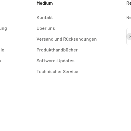
Medium
Re
Kontakt
Re
rung
Über uns
Ab
Versand und Rücksendungen
nie
Produkthandbücher
s
Software-Updates
Technischer Service