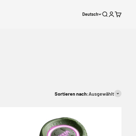
Deutsch
Suche öffnen
Kundenkonto
Warenkor
Sortieren nach:
Ausgewählt