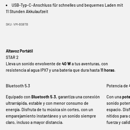
USB-Typ-C-Anschluss für schnelles und bequemes Laden mit
11 Stunden Akkulaufzeit
SKU: VM-BS8TB
Altavoz Portátil
Lleva un sonido envolvente de
40 W
a tus aventuras, con
resistencia al agua IPX7 y una batería que dura hasta
11 horas
.
Bluetooth 5.3
Potencia de
Equipado con
Bluetooth 5.3
, garantiza una conexión
Con una
pot
ultrarrápida, estable y con menor consumo de
sonido poten
energía. Disfruta de tu música sin cortes, con un
espacio. Dis
emparejamiento instantáneo y un sonido siempre
nítidos para
claro, incluso a mayor distancia.
fuerza y calid