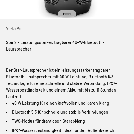
Gehe zu Element 1
Gehe zu Element 2
Gehe zu Element 3
Gehe zu Element 4
Gehe zu Element 5
Vieta Pro
Star 2 – Leistungsstarker, tragbarer 40-W-Bluetooth-
Lautsprecher
Der Star-Lautsprecher ist ein leistungsstarker tragbarer
Bluetooth-Lautsprecher mit 40 W Leistung, Bluetooth 5.3-
Technologie für eine schnelle und stabile Verbindung, IPX7-
Wasserbeständigkeit und einem Akku mit bis zu 11 Stunden
Laufzeit.
40 W Leistung für einen kraftvollen und klaren Klang
Bluetooth 5.3 für schnelle und stabile Verbindungen
TWS-Modus für drahtlosen Stereoklang
IPX7-Wasserbeständigkeit, ideal für den Außenbereich