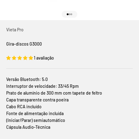
Ir para o artigo 1
Ir para o artigo 2
Ir para o artigo 3
Vieta Pro
Gira-discos G3000
1 avaliação
Versão Bluetooth: 5.0
Interruptor de velocidade: 33/45 Rpm
Prato de alumínio de 300 mm com tapete de feltro
Capa transparente contra poeira
Cabo RCA incluído
Fonte de alimentação incluída
(Iniciar/Parar) semiautomático
Cápsula Audio-Técnica