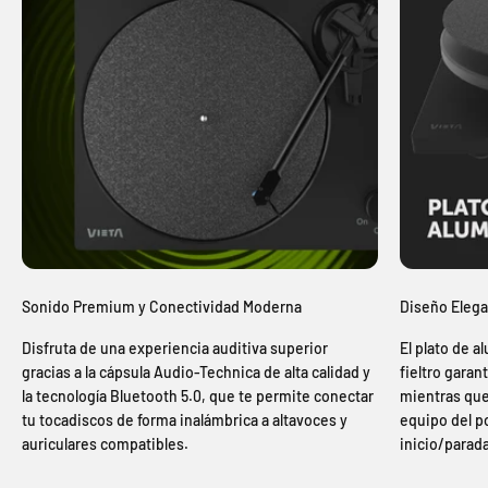
Sonido Premium y Conectividad Moderna
Diseño Elega
Disfruta de una experiencia auditiva superior
El plato de a
gracias a la cápsula Audio-Technica de alta calidad y
fieltro garan
la tecnología Bluetooth 5.0, que te permite conectar
mientras que
tu tocadiscos de forma inalámbrica a altavoces y
equipo del 
auriculares compatibles.
inicio/parada 