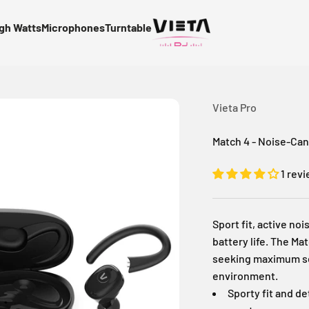
gh Watts
Microphones
Turntable
Vieta Pro
Match 4 - Noise-Ca
1 rev
Sport fit, active no
battery life. The Ma
seeking maximum sec
environment.
Sporty fit and d