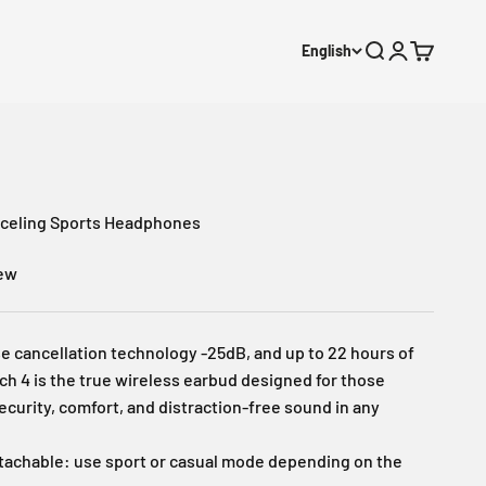
English
Open search
Open accoun
Open cart
nceling Sports Headphones
iew
ise cancellation technology -25dB, and up to 22 hours of
tch 4 is the true wireless earbud designed for those
urity, comfort, and distraction-free sound in any
etachable: use sport or casual mode depending on the