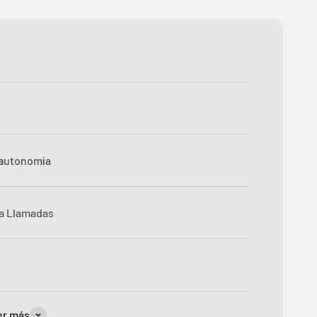
 autonomía
ra Llamadas
er más