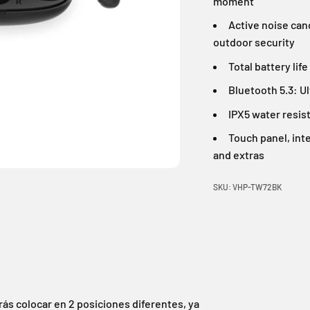
moment
Active noise can
outdoor security
Total battery lif
Bluetooth 5.3: U
IPX5 water resist
Touch panel, int
and extras
SKU: VHP-TW72BK
ás colocar en 2 posiciones diferentes, ya